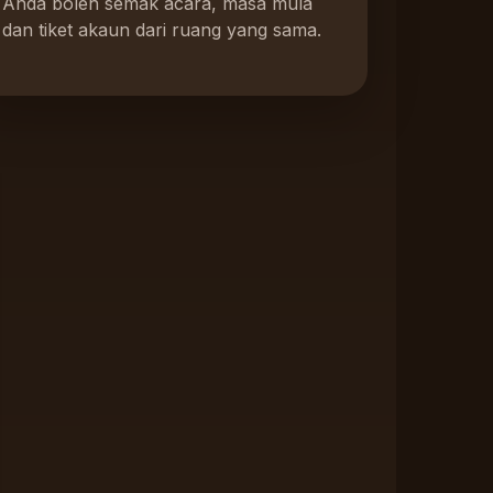
Anda boleh semak acara, masa mula
dan tiket akaun dari ruang yang sama.