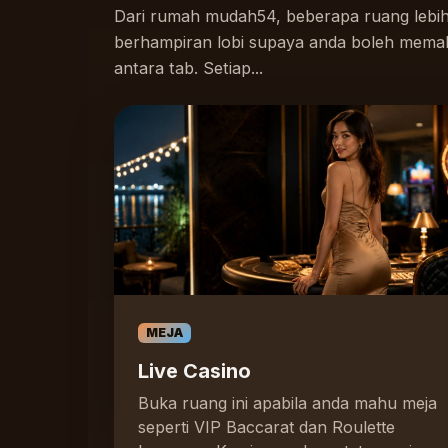
Dari rumah mudah54, beberapa ruang lebih 
berhampiran lobi supaya anda boleh memah
antara tab. Setiap...
MEJA
Live Casino
Buka ruang ini apabila anda mahu meja
seperti VIP Baccarat dan Roulette