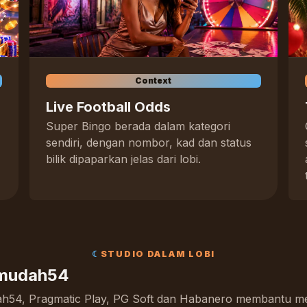
Context
Live Football Odds
Super Bingo berada dalam kategori
sendiri, dengan nombor, kad dan status
bilik dipaparkan jelas dari lobi.
STUDIO DALAM LOBI
 mudah54
h54, Pragmatic Play, PG Soft dan Habanero membantu meng