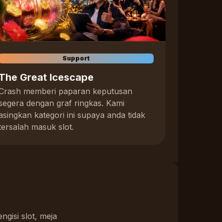
Support
The Great Icescape
Crash memberi paparan keputusan
segera dengan graf ringkas. Kami
asingkan kategori ini supaya anda tidak
tersalah masuk slot.
isi slot, meja