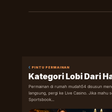
PINTU PERMAINAN
Kategori Lobi Dari
Permainan di rumah mudah54 disusun mengi
langsung, pergi ke Live Casino. Jika mahu se
Sportsbook...