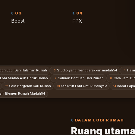
03
04
Boost
FPX
gori Lobi Dari Halaman Rumah
Studio yang menggerakkan mudah54
Hala
3
4
Lobi Mudah Alih Untuk Harian
Saluran Bantuan Dari Rumah
Cara Kami Bi
7
8
Cara Bergerak Dari Rumah
Struktur Lobi Untuk Malaysia
Kadar Pap
12
13
14
am Elemen Rumah Mudah54
DALAM LOBI RUMAH
Ruang utama