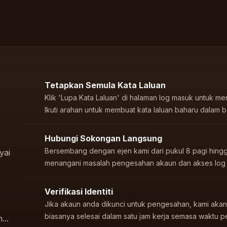
Tetapkan Semula Kata Laluan
Klik 'Lupa Kata Laluan' di halaman log masuk untuk m
Ikuti arahan untuk membuat kata laluan baharu dalam b
Hubungi Sokongan Langsung
Bersembang dengan ejen kami dari pukul 8 pagi hingg
yai
menangani masalah pengesahan akaun dan akses log
Verifikasi Identiti
Jika akaun anda dikunci untuk pengesahan, kami akan m
biasanya selesai dalam satu jam kerja semasa waktu pe
...