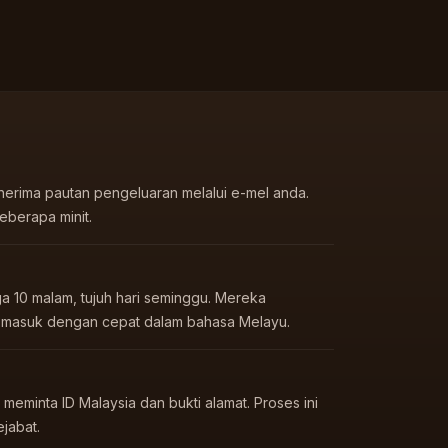
enerima pautan pengeluaran melalui e-mel anda.
eberapa minit.
a 10 malam, tujuh hari seminggu. Mereka
 masuk dengan cepat dalam bahasa Melayu.
eminta ID Malaysia dan bukti alamat. Proses ini
jabat.