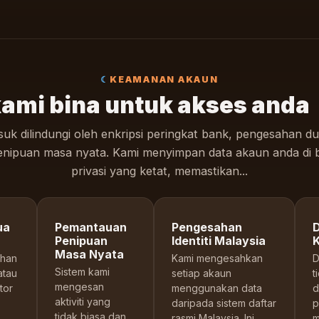
KEAMANAN AKAUN
ami bina untuk akses anda
suk dilindungi oleh enkripsi peringkat bank, pengesahan d
nipuan masa nyata. Kami menyimpan data akaun anda di 
privasi yang ketat, memastikan...
ua
Pemantauan
Pengesahan
D
Penipuan
Identiti Malaysia
K
Masa Nyata
ahan
Kami mengesahkan
D
Sistem kami
atau
setiap akaun
t
mengesan
tor
menggunakan data
d
aktiviti yang
daripada sistem daftar
p
tidak biasa dan
rasmi Malaysia. Ini
m