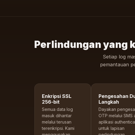
Perlindungan yang k
Setiap log ma
pemantauan pe
Enkripsi SSL
Pengesahan D
256-bit
Langkah
Semua data log
Dayakan penges
masuk dihantar
OTP melalui SMS 
melalui terusan
aplikasi authentica
terenkripsi. Kami
untuk lapisan
menggunakan
perlindungan