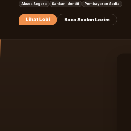
Akses Segera
Sahkan Identiti
Pembayaran Sedia
Lihat Lobi
Baca Soalan Lazim