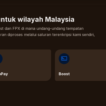
ntuk wilayah Malaysia
ost dan FPX di mana undang-undang tempatan
n diproses melalui saluran terenkripsi kami sendiri,
bPay
Boost