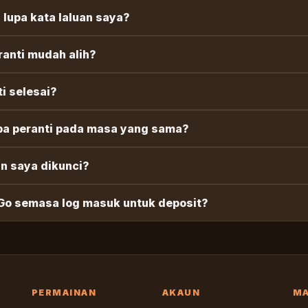
 lupa kata laluan saya?
ranti mudah alih?
i selesai?
pa peranti pada masa yang sama?
un saya dikunci?
o semasa log masuk untuk deposit?
PERMAINAN
AKAUN
M