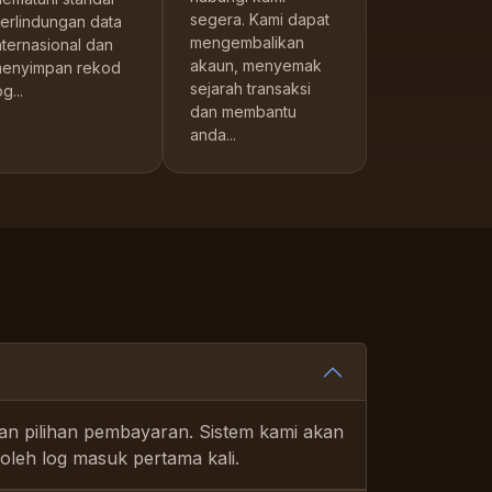
segera. Kami dapat
erlindungan data
mengembalikan
nternasional dan
akaun, menyemak
enyimpan rekod
sejarah transaksi
og...
dan membantu
anda...
an pilihan pembayaran. Sistem kami akan
leh log masuk pertama kali.